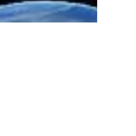
dinero, primero debemos comprender su origen y qué
función tiene dentro de la sociedad....